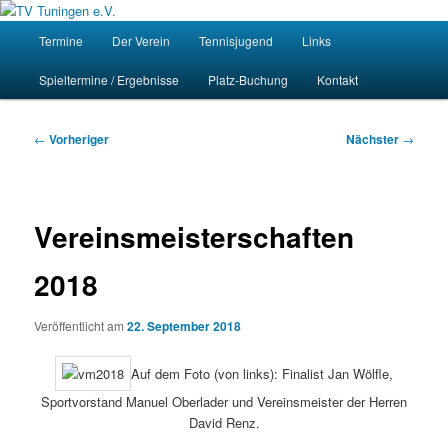
Zum
Homepage des Tennisvereins Tuningen e.V.
primären
Hauptmenü
Such
Termine
Der Verein
Tennisjugend
Links
Inhalt
springen
TV Tuningen e.V.
Spieltermine / Ergebnisse
Platz-Buchung
Kontakt
Beitragsnavigation
←
Vorheriger
Nächster
→
Vereinsmeisterschaften
2018
Veröffentlicht am
22. September 2018
Auf dem Foto (von links): Finalist Jan Wölfle,
Sportvorstand Manuel Oberlader und Vereinsmeister der Herren
David Renz.