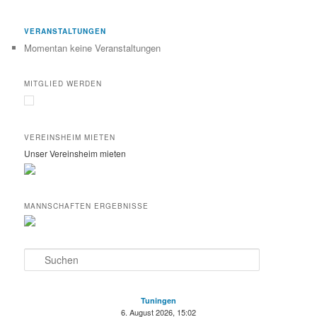
VERANSTALTUNGEN
Momentan keine Veranstaltungen
MITGLIED WERDEN
VEREINSHEIM MIETEN
Unser Vereinsheim mieten
MANNSCHAFTEN ERGEBNISSE
S
u
c
h
Tuningen
e
6. August 2026, 15:02