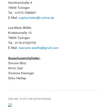
Hochfirststraße 9
78609 Tuningen
Tel.: 01573-7268587
E-Mail:
sophia.kiefer@t-online.de
Lea-Marie Wölfle
Kniebisstraße 10
78609 Tuningen
Tel.: 0176-47220702
E-Mail:
leamarie.woelfle@gmail.com
Ausschussmitglieder:
Simone Motz
Armin Gail
Vivienne Kieninger
Sirko Hartlep
ONLINE PLATZ-RESERVIERUNG