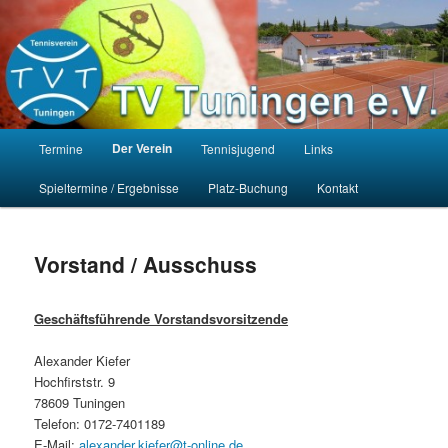
Zum
Homepage des Tennisvereins Tuningen e.V.
primären
Such
Inhalt
springen
TV Tuningen e.V.
Hauptmenü
Der Verein
Termine
Tennisjugend
Links
Spieltermine / Ergebnisse
Platz-Buchung
Kontakt
Vorstand / Ausschuss
Geschäftsführende Vorstandsvorsitzende
Alexander Kiefer
Hochfirststr. 9
78609 Tuningen
Telefon: 0172-7401189
E-Mail:
alexander.kiefer@t-online.de