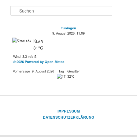
S
u
c
h
Tuningen
e
9. August 2026, 11:09
n
Klar
31°C
Wind: 3.3 m/s S
© 2026 Powered by Open-Meteo
Vorhersage
9. August 2026
Tag
Gewitter
32°C
IMPRESSUM
DATENSCHUTZERKLÄRUNG