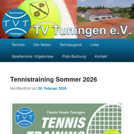
Zum
Zum
Homepage des Tennisvereins Tuningen e.V.
primären
sekundären
Such
Inhalt
Inhalt
springen
springen
TV Tuningen e.V.
Hauptmenü
Termine
Der Verein
Tennisjugend
Links
Spieltermine / Ergebnisse
Platz-Buchung
Kontakt
Tennistraining Sommer 2026
Veröffentlicht am
20. Februar 2026