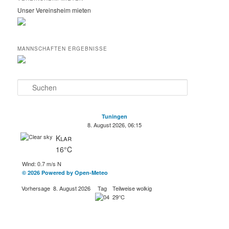
Unser Vereinsheim mieten
MANNSCHAFTEN ERGEBNISSE
S
u
c
h
Tuningen
e
8. August 2026, 06:15
n
Klar
16°C
Wind: 0.7 m/s N
© 2026 Powered by Open-Meteo
Vorhersage
8. August 2026
Tag
Teilweise wolkig
29°C