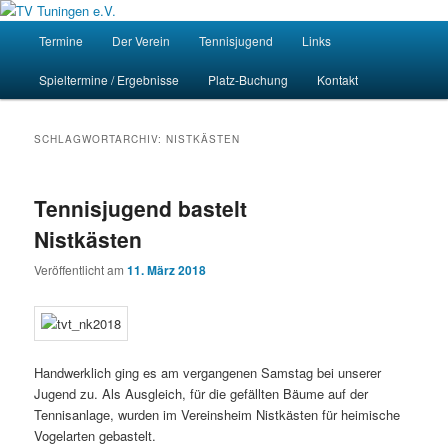
Zum
Zum
Homepage des Tennisvereins Tuningen e.V.
primären
sekundären
Hauptmenü
Such
Termine
Der Verein
Tennisjugend
Links
Inhalt
Inhalt
springen
springen
TV Tuningen e.V.
Spieltermine / Ergebnisse
Platz-Buchung
Kontakt
SCHLAGWORTARCHIV:
NISTKÄSTEN
Tennisjugend bastelt
Nistkästen
Veröffentlicht am
11. März 2018
Handwerklich ging es am vergangenen Samstag bei unserer
Jugend zu. Als Ausgleich, für die gefällten Bäume auf der
Tennisanlage, wurden im Vereinsheim Nistkästen für heimische
Vogelarten gebastelt.