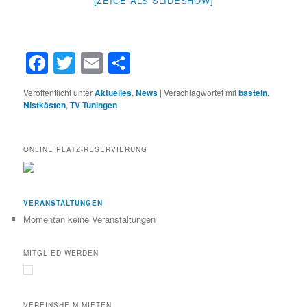
[ZEIGE ALS SLIDESHOW]
Facebook
Twitter
Email
Teilen
Veröffentlicht unter
Aktuelles
,
News
|
Verschlagwortet mit
basteln
,
Nistkästen
,
TV Tuningen
ONLINE PLATZ-RESERVIERUNG
VERANSTALTUNGEN
Momentan keine Veranstaltungen
MITGLIED WERDEN
VEREINSHEIM MIETEN