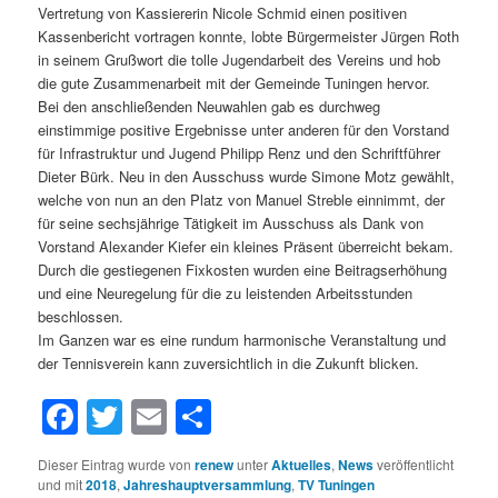
Vertretung von Kassiererin Nicole Schmid einen positiven
Kassenbericht vortragen konnte, lobte Bürgermeister Jürgen Roth
in seinem Grußwort die tolle Jugendarbeit des Vereins und hob
die gute Zusammenarbeit mit der Gemeinde Tuningen hervor.
Bei den anschließenden Neuwahlen gab es durchweg
einstimmige positive Ergebnisse unter anderen für den Vorstand
für Infrastruktur und Jugend Philipp Renz und den Schriftführer
Dieter Bürk. Neu in den Ausschuss wurde Simone Motz gewählt,
welche von nun an den Platz von Manuel Streble einnimmt, der
für seine sechsjährige Tätigkeit im Ausschuss als Dank von
Vorstand Alexander Kiefer ein kleines Präsent überreicht bekam.
Durch die gestiegenen Fixkosten wurden eine Beitragserhöhung
und eine Neuregelung für die zu leistenden Arbeitsstunden
beschlossen.
Im Ganzen war es eine rundum harmonische Veranstaltung und
der Tennisverein kann zuversichtlich in die Zukunft blicken.
Facebook
Twitter
Email
Teilen
Dieser Eintrag wurde von
renew
unter
Aktuelles
,
News
veröffentlicht
und mit
2018
,
Jahreshauptversammlung
,
TV Tuningen