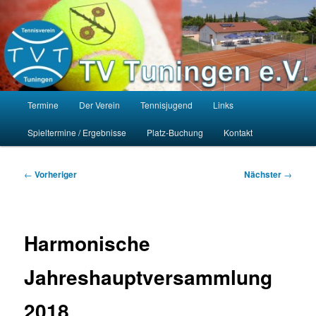
Zum
Homepage des Tennisvereins Tuningen e.V.
primären
Such
Inhalt
springen
TV Tuningen e.V.
Hauptmenü
Termine
Der Verein
Tennisjugend
Links
Spieltermine / Ergebnisse
Platz-Buchung
Kontakt
Beitragsnavigation
←
Vorheriger
Nächster
→
Harmonische
Jahreshauptversammlung
2018