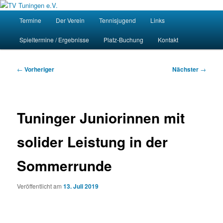
Zum
Homepage des Tennisvereins Tuningen e.V.
primären
Hauptmenü
Such
Termine
Der Verein
Tennisjugend
Links
Inhalt
springen
TV Tuningen e.V.
Spieltermine / Ergebnisse
Platz-Buchung
Kontakt
Beitragsnavigation
←
Vorheriger
Nächster
→
Tuninger Juniorinnen mit
solider Leistung in der
Sommerrunde
Veröffentlicht am
13. Juli 2019