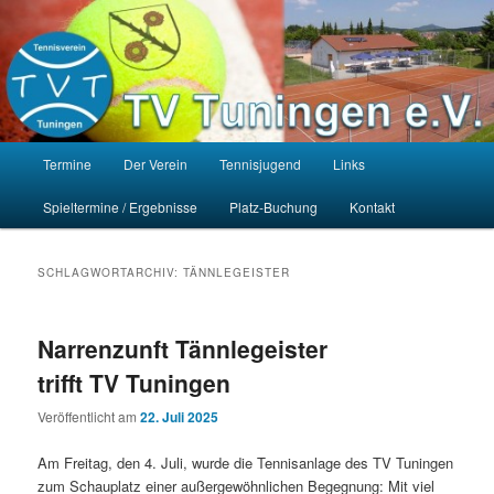
Zum
Zum
Homepage des Tennisvereins Tuningen e.V.
primären
sekundären
Such
Inhalt
Inhalt
springen
springen
TV Tuningen e.V.
Hauptmenü
Termine
Der Verein
Tennisjugend
Links
Spieltermine / Ergebnisse
Platz-Buchung
Kontakt
SCHLAGWORTARCHIV:
TÄNNLEGEISTER
Narrenzunft Tännlegeister
trifft TV Tuningen
Veröffentlicht am
22. Juli 2025
Am Freitag, den 4. Juli, wurde die Tennisanlage des TV Tuningen
zum Schauplatz einer außergewöhnlichen Begegnung: Mit viel