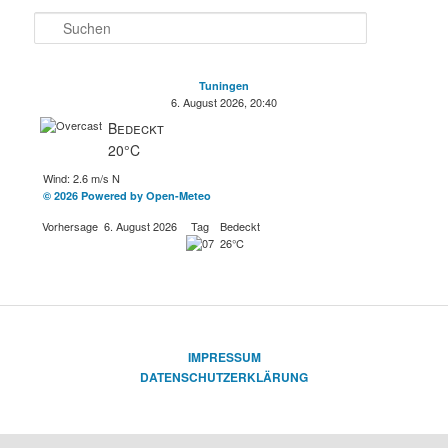
S
u
c
h
Tuningen
e
6. August 2026, 20:40
n
Bedeckt
20°C
Wind: 2.6 m/s N
© 2026 Powered by Open-Meteo
Vorhersage
6. August 2026
Tag
Bedeckt
26°C
IMPRESSUM
DATENSCHUTZERKLÄRUNG