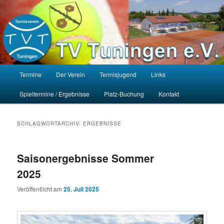
Zum
Zum
Homepage des Tennisvereins Tuningen e.V.
primären
sekundären
Such
Inhalt
Inhalt
springen
springen
TV Tuningen e.V.
Hauptmenü
Termine
Der Verein
Tennisjugend
Links
Spieltermine / Ergebnisse
Platz-Buchung
Kontakt
SCHLAGWORTARCHIV:
ERGEBNISSE
Saisonergebnisse Sommer
2025
Veröffentlicht am
25. Juli 2025