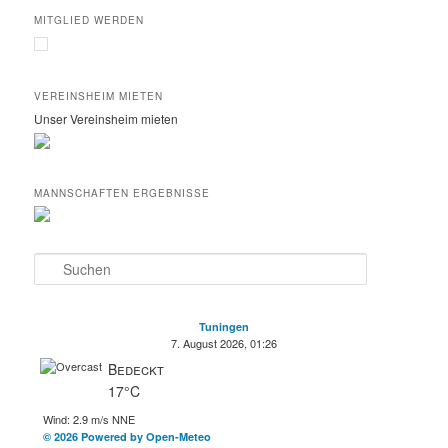
MITGLIED WERDEN
VEREINSHEIM MIETEN
Unser Vereinsheim mieten
MANNSCHAFTEN ERGEBNISSE
S
u
c
h
Tuningen
e
7. August 2026, 01:26
n
Bedeckt
17°C
Wind: 2.9 m/s NNE
© 2026 Powered by Open-Meteo