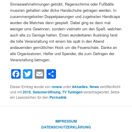
Sinneswahrnehmungen getrübt, Regenschirme oder Fußbälle
mussten gehalten oder dicke Handschuhe getragen werden. In
zusammengelosten Doppelpaarungen und zugelosten Handicaps
wurden die Matches dann gespielt. Dabei ging es dann mal
weniger ums Gewinnen, sondern vielmehr um den Spaß, welchen
auch alle zu Genüge hatten. Einen wunderbaren Ausklang fand
die tolle Veranstaltung mit einem bis spät in den Abend
andauernden gemütlichen Hock um die Feuerschale. Danke an
alle Organisatoren, Helfer und Spender, die zum Gelingen der
Veranstaltung betrugen.
Facebook
Twitter
Email
Teilen
Dieser Eintrag wurde von
renew
unter
Aktuelles
,
News
veröffentlicht
und mit
2016
,
Saisoneröffnung
,
TV Tuningen
verschlagwortet. Setze
ein Lesezeichen für den
Permalink
.
IMPRESSUM
DATENSCHUTZERKLÄRUNG