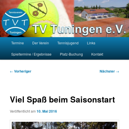
Zum
Homepage des Tennisvereins Tuningen e.V.
primären
Such
Inhalt
springen
TV Tuningen e.V.
Hauptmenü
Termine
Der Verein
Tennisjugend
Links
Spieltermine / Ergebnisse
Platz-Buchung
Kontakt
Beitragsnavigation
←
Vorheriger
Nächster
→
Viel Spaß beim Saisonstart
Veröffentlicht am
10. Mai 2016