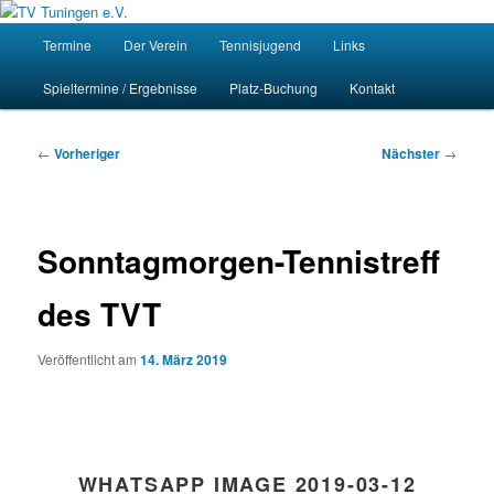
Zum
Homepage des Tennisvereins Tuningen e.V.
primären
Hauptmenü
Such
Termine
Der Verein
Tennisjugend
Links
Inhalt
springen
TV Tuningen e.V.
Spieltermine / Ergebnisse
Platz-Buchung
Kontakt
Beitragsnavigation
←
Vorheriger
Nächster
→
Sonntagmorgen-Tennistreff
des TVT
Veröffentlicht am
14. März 2019
WHATSAPP IMAGE 2019-03-12