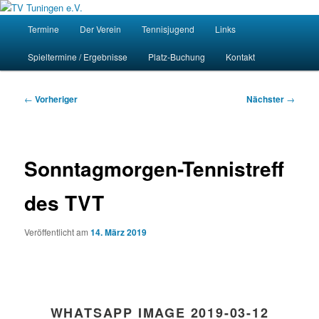
Zum
Homepage des Tennisvereins Tuningen e.V.
primären
Hauptmenü
Such
Termine
Der Verein
Tennisjugend
Links
Inhalt
springen
TV Tuningen e.V.
Spieltermine / Ergebnisse
Platz-Buchung
Kontakt
Beitragsnavigation
←
Vorheriger
Nächster
→
Sonntagmorgen-Tennistreff
des TVT
Veröffentlicht am
14. März 2019
WHATSAPP IMAGE 2019-03-12