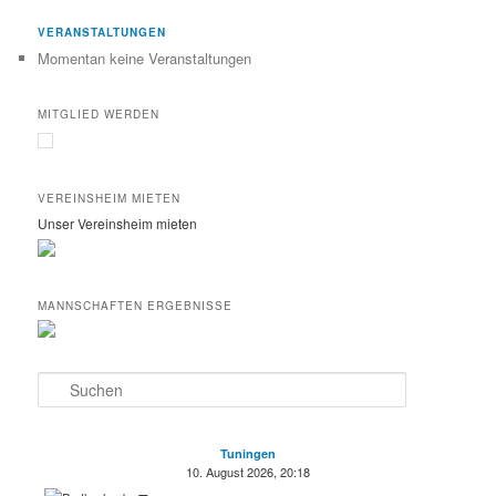
VERANSTALTUNGEN
Momentan keine Veranstaltungen
MITGLIED WERDEN
VEREINSHEIM MIETEN
Unser Vereinsheim mieten
MANNSCHAFTEN ERGEBNISSE
S
u
c
h
Tuningen
e
10. August 2026, 20:18
n