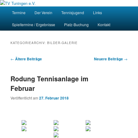
Zum
Zum
Homepage des Tennisvereins Tuningen e.V.
primären
sekundären
Hauptmenü
Such
Termine
Der Verein
Tennisjugend
Links
Inhalt
Inhalt
springen
springen
TV Tuningen e.V.
Spieltermine / Ergebnisse
Platz-Buchung
Kontakt
KATEGORIEARCHIV:
BILDER-GALERIE
Beitragsnavigation
←
Ältere Beiträge
Neuere Beiträge
→
Rodung Tennisanlage im
Februar
Veröffentlicht am
27. Februar 2018