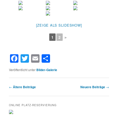
[ZEIGE ALS SLIDESHOW]
1
2
►
Facebook
Twitter
Email
Teilen
Veröffentlicht unter
Bilder-Galerie
Beitragsnavigation
←
Ältere Beiträge
Neuere Beiträge
→
ONLINE PLATZ-RESERVIERUNG