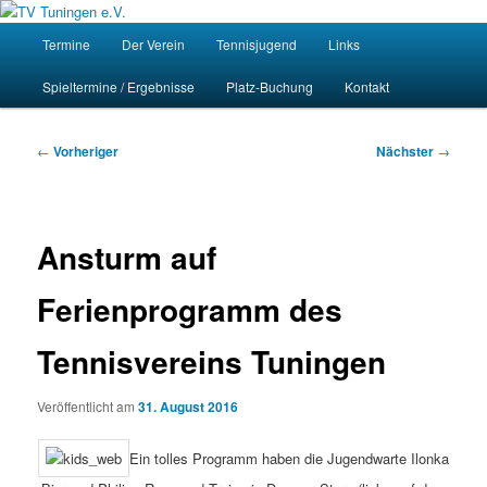
Zum
Homepage des Tennisvereins Tuningen e.V.
primären
Hauptmenü
Such
Termine
Der Verein
Tennisjugend
Links
Inhalt
springen
TV Tuningen e.V.
Spieltermine / Ergebnisse
Platz-Buchung
Kontakt
Beitragsnavigation
←
Vorheriger
Nächster
→
Ansturm auf
Ferienprogramm des
Tennisvereins Tuningen
Veröffentlicht am
31. August 2016
Ein tolles Programm haben die Jugendwarte Ilonka