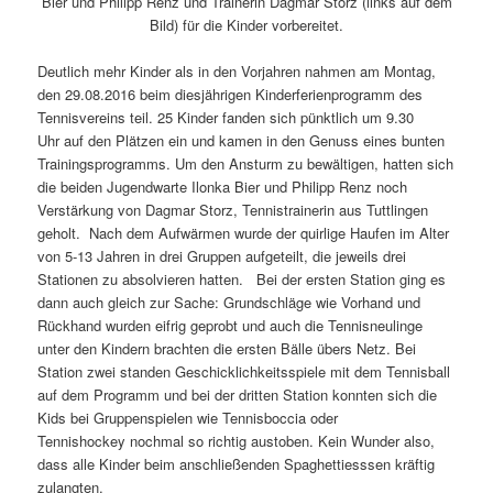
Bier und Philipp Renz und Trainerin Dagmar Storz (links auf dem
Bild) für die Kinder vorbereitet.
Deutlich mehr Kinder als in den Vorjahren nahmen am Montag,
den 29.08.2016 beim diesjährigen Kinderferienprogramm des
Tennisvereins teil. 25 Kinder fanden sich pünktlich um 9.30
Uhr auf den Plätzen ein und kamen in den Genuss eines bunten
Trainingsprogramms. Um den Ansturm zu bewältigen, hatten sich
die beiden Jugendwarte Ilonka Bier und Philipp Renz noch
Verstärkung von Dagmar Storz, Tennistrainerin aus Tuttlingen
geholt. Nach dem Aufwärmen wurde der quirlige Haufen im Alter
von 5-13 Jahren in drei Gruppen aufgeteilt, die jeweils drei
Stationen zu absolvieren hatten. Bei der ersten Station ging es
dann auch gleich zur Sache: Grundschläge wie Vorhand und
Rückhand wurden eifrig geprobt und auch die Tennisneulinge
unter den Kindern brachten die ersten Bälle übers Netz. Bei
Station zwei standen Geschicklichkeitsspiele mit dem Tennisball
auf dem Programm und bei der dritten Station konnten sich die
Kids bei Gruppenspielen wie Tennisboccia oder
Tennishockey nochmal so richtig austoben. Kein Wunder also,
dass alle Kinder beim anschließenden Spaghettiesssen kräftig
zulangten.